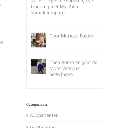
VIDEO: Ogen die spreken; Eye
n
tracking met My Tobii
spraakcomputer
17 december, 2010
Door Marieke Bakker
8 februari, 2016
er
Theo Rommen gaat de
Mont Ventoux
bedwingen
9 februari, 2017
Categorieën
ALSpatienten
De Stichting