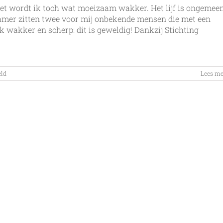
iet wordt ik toch wat moeizaam wakker. Het lijf is ongemee
kamer zitten twee voor mij onbekende mensen die met een
k wakker en scherp: dit is geweldig! Dankzij Stichting
voor
eld
Lees me
Verrassing
…..