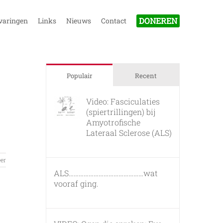
DONEREN
varingen
Links
Nieuws
Contact
Populair
Recent
Video: Fasciculaties
(spiertrillingen) bij
Amyotrofische
Lateraal Sclerose (ALS)
26 februari, 2011
er
ALS………………………………………wat
vooraf ging.
7 maart, 2011