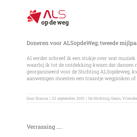
Ga
naar
inhoud
Doneren voor ALSopdeWeg; tweede mijlpaal
Al eerder schreef ik een stukje over wat muzie
waarbij ik tot de ontdekking kwam dat dansen ni
georganiseerd voor de Stichting ALSopdeweg, kw
aanwezigen moesten een traantje wegpinken of [.
Door
Bianca
|
22 september, 2010
|
De Stichting
,
Gezin
,
Vriende
Verrassing …..