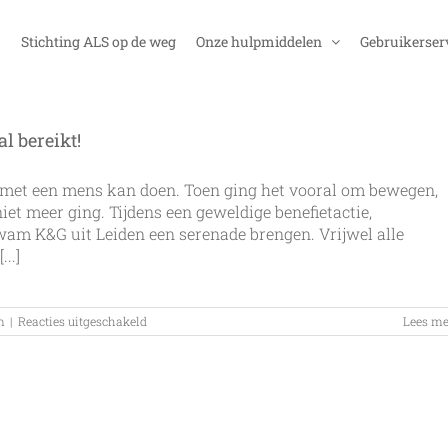
Stichting ALS op de weg
Onze hulpmiddelen
Gebruikerser
 bereikt!
k met een mens kan doen. Toen ging het vooral om bewegen,
et meer ging. Tijdens een geweldige benefietactie,
am K&G uit Leiden een serenade brengen. Vrijwel alle
..]
voor
n
|
Reacties uitgeschakeld
Lees me
Doneren
voor
ALSopdeWeg;
tweede
mijlpaal
bereikt!