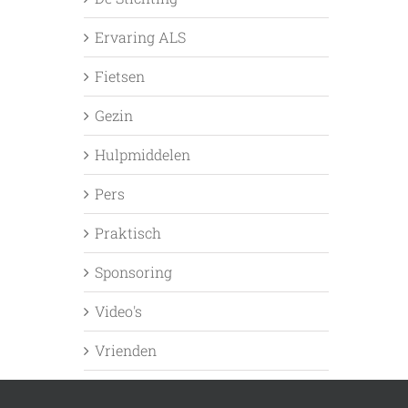
Ervaring ALS
Fietsen
Gezin
Hulpmiddelen
Pers
Praktisch
Sponsoring
Video's
Vrienden