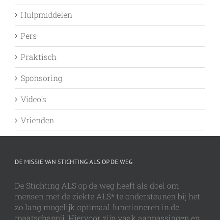
Hulpmiddelen
Pers
Praktisch
Sponsoring
Video's
Vrienden
DE MISSIE VAN STICHTING ALS OP DE WEG
De Stichting ALS op de weg heeft als doel om
mensen met de ziekte ALS* te ondersteunen bij het
zo lang mogelijk optimaal functioneren in de
maatschappij. Hiervoor zijn vaak aanpassingen en