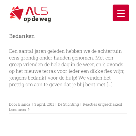
Ga
naar
inhoud
Bedanken
Een aantal jaren geleden hebben we de achtertuin
eens grondig onder handen genomen. Met een
groep vrienden de hele dag in de weer, en ’s avonds
op het nieuwe terras voor ieder een dikke fles wijn;
jongens bedankt voor de hulp! We vinden het
prettig om aan te geven dat je blij bent met [...]
voor
Door
Bianca
|
3 april, 2011
|
De Stichting
|
Reacties uitgeschakeld
Bedank
Lees meer