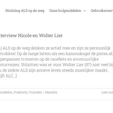
Stichting ALS op de weg
Onze hulpmiddelen
Gebruikerser
nterview Nicole en Wolter Lier
ij ALS op de weg denken ze actief mee en zijn ze persoonlijk
trokken’ Op de lange latten als een kanonskogel de pistes af
penpassen trotseren op de racefiets en avontuurlijke
torreizen. Stilzitten was er voor Wolter Lier (57) niet veel bi
 de ziekte ALS zijn actieve leven steeds moeilijker maakt,
jft hij [...]
middelen
,
Praktisch
,
Vrienden
|
Reacties
Lees me