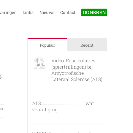
DONEREN
varingen
Links
Nieuws
Contact
Populair
Recent
Video: Fasciculaties
,
(spiertrillingen) bij
Amyotrofische
j.
Lateraal Sclerose (ALS)
26 februari, 2011
ALS………………………………………wat
er
vooraf ging.
7 maart, 2011