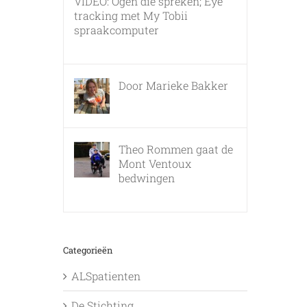
VIDEO: Ogen die spreken; Eye
tracking met My Tobii
spraakcomputer
17 december, 2010
Door Marieke Bakker
8 februari, 2016
Theo Rommen gaat de
Mont Ventoux
bedwingen
9 februari, 2017
Categorieën
ALSpatienten
De Stichting