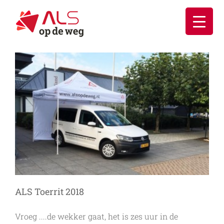
Ga
naar
inhoud
ALS Toerrit 2018
Vroeg ....de wekker gaat, het is zes uur in de