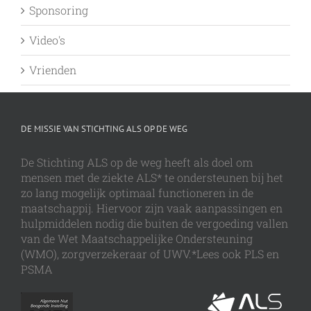
Sponsoring
Video's
Vrienden
DE MISSIE VAN STICHTING ALS OP DE WEG
De Stichting ALS op de weg heeft als doel om
mensen met de ziekte ALS* te ondersteunen bij het
zo lang mogelijk optimaal functioneren in de
maatschappij. Hiervoor zijn vaak aanpassingen en
hulpmiddelen nodig die buiten de vergoeding vallen
van de Wet Maatschappelijke Ondersteuning
(WMO), zorgverzekeraar of UWV.*Lees ook PLS en
PSMA