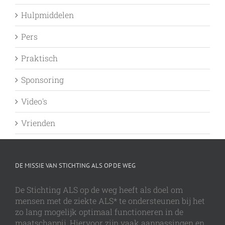
Hulpmiddelen
Pers
Praktisch
Sponsoring
Video's
Vrienden
DE MISSIE VAN STICHTING ALS OP DE WEG
De Stichting ALS op de weg heeft als doel om
mensen met de ziekte ALS* te ondersteunen bij het
zo lang mogelijk optimaal functioneren in de
maatschappij. Hiervoor zijn vaak aanpassingen en