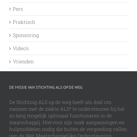
Pers
Praktisch
Sponsoring
Video's
Vrienden
DE MISSIE VAN STICHTING ALS OP DE WEG
De Stichting ALS op de weg heeft als doel om
mensen met de ziekte ALS* te ondersteunen bij het
zo lang mogelijk optimaal functioneren in de
maatschappij. Hiervoor zijn vaak aanpassingen en
hulpmiddelen nodig die buiten de vergoeding vallen
van de Wet Maatschappelijke Ondersteuning