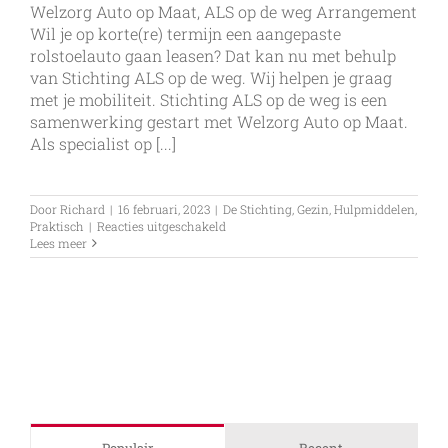
Welzorg Auto op Maat, ALS op de weg Arrangement
Wil je op korte(re) termijn een aangepaste
rolstoelauto gaan leasen? Dat kan nu met behulp
van Stichting ALS op de weg. Wij helpen je graag
met je mobiliteit. Stichting ALS op de weg is een
samenwerking gestart met Welzorg Auto op Maat.
Als specialist op [...]
Door
Richard
|
16 februari, 2023
|
De Stichting
,
Gezin
,
Hulpmiddelen
,
voor
Praktisch
|
Reacties uitgeschakeld
ALS
Lees meer
op
de
weg
Arrangement
Welzorg
auto
op
maat
Populair
Recent