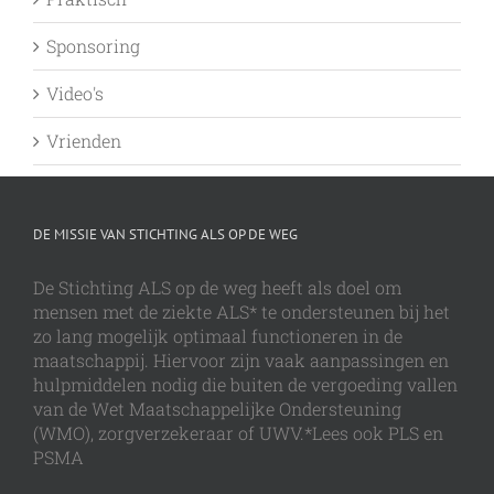
Sponsoring
Video's
Vrienden
DE MISSIE VAN STICHTING ALS OP DE WEG
De Stichting ALS op de weg heeft als doel om
mensen met de ziekte ALS* te ondersteunen bij het
zo lang mogelijk optimaal functioneren in de
maatschappij. Hiervoor zijn vaak aanpassingen en
hulpmiddelen nodig die buiten de vergoeding vallen
van de Wet Maatschappelijke Ondersteuning
(WMO), zorgverzekeraar of UWV.*Lees ook PLS en
PSMA