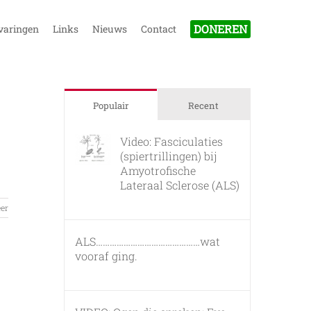
DONEREN
varingen
Links
Nieuws
Contact
Populair
Recent
Video: Fasciculaties
(spiertrillingen) bij
Amyotrofische
Lateraal Sclerose (ALS)
26 februari, 2011
er
ALS………………………………………wat
vooraf ging.
7 maart, 2011