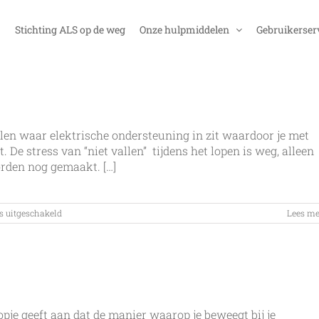
Stichting ALS op de weg
Onze hulpmiddelen
Gebruikerser
elen waar elektrische ondersteuning in zit waardoor je met
e stress van “niet vallen” tijdens het lopen is weg, alleen
orden nog gemaakt. […]
voor
s uitgeschakeld
Lees me
Met
e-
motion
door
de
sneeuw
pje geeft aan dat de manier waarop je beweegt bij je