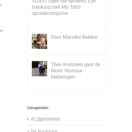
VIDEO: Ogen die spreken; Eye
e
tracking met My Tobii
spraakcomputer
17 december, 2010
er
Door Marieke Bakker
8 februari, 2016
Theo Rommen gaat de
Mont Ventoux
bedwingen
9 februari, 2017
Categorieën
ALSpatienten
De Stichting