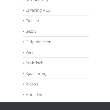
Ervaring ALS
Fietsen
Gezin
Hulpmiddelen
Pers
Praktisch
Sponsoring
Video's
Vrienden