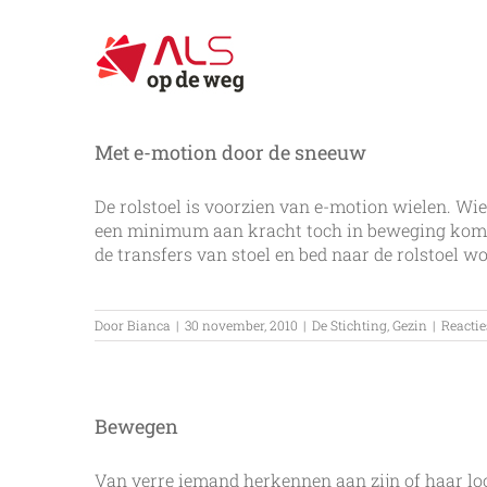
Ga
naar
inhoud
Met e-motion door de sneeuw
De rolstoel is voorzien van e-motion wielen. Wi
een minimum aan kracht toch in beweging komt. D
de transfers van stoel en bed naar de rolstoel w
Door
Bianca
|
30 november, 2010
|
De Stichting
,
Gezin
|
Reactie
Bewegen
Van verre iemand herkennen aan zijn of haar loo