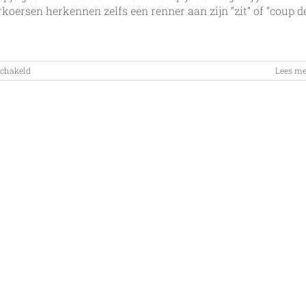
koersen herkennen zelfs een renner aan zijn “zit” of “coup d
voor
schakeld
Lees me
Bewegen