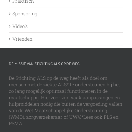
Praktisch
Sponsoring
Video's
Vrienden
DE MISSIE VAN STICHTING ALS OP DE WEG
De Stichting ALS op de weg heeft als doel om
mensen met de ziekte ALS* te ondersteunen bij het
zo lang mogelijk optimaal functioneren in de
maatschappij. Hiervoor zijn vaak aanpassingen en
hulpmiddelen nodig die buiten de vergoeding vallen
van de Wet Maatschappelijke Ondersteuning
(WMO), zorgverzekeraar of UWV.*Lees ook PLS en
PSMA