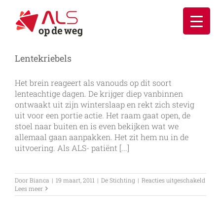
Ga
naar
inhoud
Lentekriebels
Het brein reageert als vanouds op dit soort
lenteachtige dagen. De krijger diep vanbinnen
ontwaakt uit zijn winterslaap en rekt zich stevig
uit voor een portie actie. Het raam gaat open, de
stoel naar buiten en is even bekijken wat we
allemaal gaan aanpakken. Het zit hem nu in de
uitvoering. Als ALS- patiënt [...]
voor
Door
Bianca
|
19 maart, 2011
|
De Stichting
|
Reacties uitgeschakeld
Lente
Lees meer