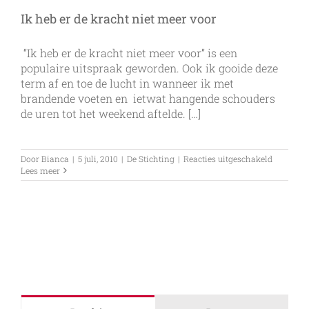
Ik heb er de kracht niet meer voor
“Ik heb er de kracht niet meer voor” is een
populaire uitspraak geworden. Ook ik gooide deze
term af en toe de lucht in wanneer ik met
brandende voeten en ietwat hangende schouders
de uren tot het weekend aftelde. […]
voor
Door
Bianca
|
5 juli, 2010
|
De Stichting
|
Reacties uitgeschakeld
Ik
Lees meer
heb
er
de
kracht
niet
meer
voor