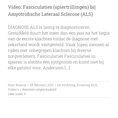
Video: Fasciculaties (spiertrillingen) bij
Amyotrofische Lateraal Sclerose (ALS)
DIAGNOSE ALS is lastig te diagnosticeren.
Gemiddeld duurt het meer dan een jaar na het begin
van de eerste klachten totdat de diagnose met
zekerheid wordt vastgesteld. Vaak lopen mensen al
tijden met onbegrepen klachten bij diverse
zorgverleners. Fasciculaties Fasciculaties in
spieren is slechts één symptoom en komt niet bij
elke patiënt voor. Andersom [...]
Door
Bianca
|
26 februari, 2011
|
De Stichting
,
Ervaring ALS
,
voor
Video's
|
Reacties uitgeschakeld
Video:
Lees meer
Fasciculaties
(spiertrillingen)
bij
Amyotrofische
Lateraal