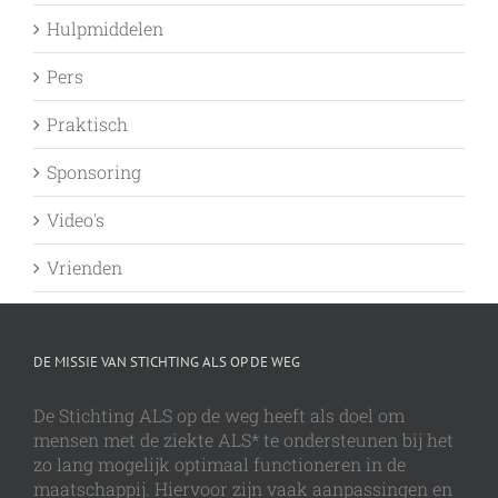
Hulpmiddelen
Pers
Praktisch
Sponsoring
Video's
Vrienden
DE MISSIE VAN STICHTING ALS OP DE WEG
De Stichting ALS op de weg heeft als doel om
mensen met de ziekte ALS* te ondersteunen bij het
zo lang mogelijk optimaal functioneren in de
maatschappij. Hiervoor zijn vaak aanpassingen en