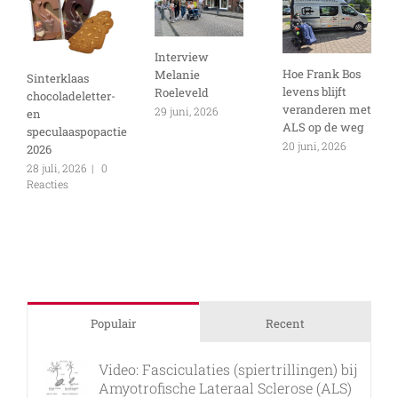
Interview
Hoe Frank Bos
Melanie
Sinterklaas
levens blijft
Roeleveld
chocoladeletter-
veranderen met
29 juni, 2026
en
ALS op de weg
speculaaspopactie
20 juni, 2026
2026
28 juli, 2026
|
0
Reacties
Populair
Recent
Video: Fasciculaties (spiertrillingen) bij
Amyotrofische Lateraal Sclerose (ALS)