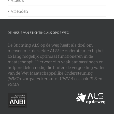
Video's
Vrienden
DE MISSIE VAN STICHTING ALS OP DE WEG
De Stichting ALS op de weg heeft als doel om
mensen met de ziekte ALS* te ondersteunen bij het
zo lang mogelijk optimaal functioneren in de
maatschappij. Hiervoor zijn vaak aanpassingen en
hulpmiddelen nodig die buiten de vergoeding vallen
van de Wet Maatschappelijke Ondersteuning
(WMO), zorgverzekeraar of UWV.*Lees ook PLS en
PSMA