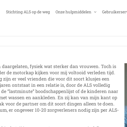
Stichting ALS op de weg
Onze hulpmiddelen
Gebruikerser
 daargelaten, fysiek wat sterker dan vrouwen. Toch is
r de motorkap kijken voor mij voltooid verleden tijd.
 zijn er veel vrienden die voor dit soort klusjes een
ren ontstaat in een relatie is, door de ALS volledig
 de “lastminute” boodschappenlijst of de kinderen naar
u met wassen en aankleden. En zij kan van mijn kant op
ak voor de partner om dit soort dingen alleen te doen.
ium, er ongeveer 10-20 zorgverleners nodig zijn per ALS-