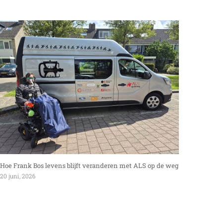
Hoe Frank Bos levens blijft veranderen met ALS op de weg
Interv
20 juni, 2026
27 mei,