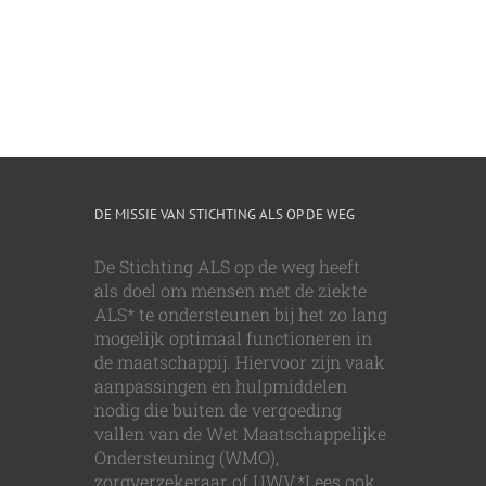
DE MISSIE VAN STICHTING ALS OP DE WEG
De Stichting ALS op de weg heeft
als doel om mensen met de ziekte
ALS* te ondersteunen bij het zo lang
mogelijk optimaal functioneren in
de maatschappij. Hiervoor zijn vaak
aanpassingen en hulpmiddelen
nodig die buiten de vergoeding
vallen van de Wet Maatschappelijke
Ondersteuning (WMO),
zorgverzekeraar of UWV.*Lees ook