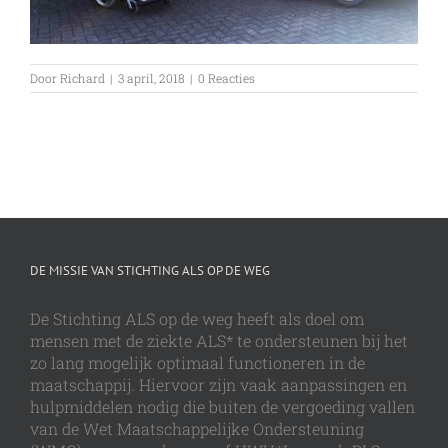
Door
Richard
|
3 april, 2018
|
0 Reacties
DE MISSIE VAN STICHTING ALS OP DE WEG
De Stichting ALS op de weg heeft als doel om
mensen met de ziekte ALS* te ondersteunen bij het
zo lang mogelijk optimaal functioneren in de
maatschappij. Hiervoor zijn vaak aanpassingen en
hulpmiddelen nodig die buiten de vergoeding vallen
van de Wet Maatschappelijke Ondersteuning