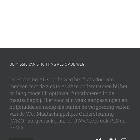
DE MISSIE VAN STICHTING ALS OP DE WEG
De Stichting ALS op de weg heeft als doel om
mensen met de ziekte ALS* te ondersteunen bij het
zo lang mogelijk optimaal functioneren in de
maatschappij. Hiervoor zijn vaak aanpassingen en
hulpmiddelen nodig die buiten de vergoeding vallen
van de Wet Maatschappelijke Ondersteuning
(WMO), zorgverzekeraar of UWV.*Lees ook PLS en
PSMA