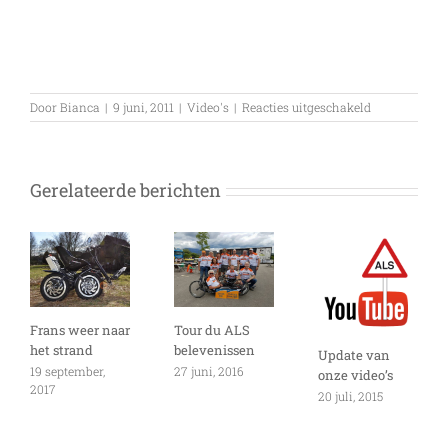
voor
Door
Bianca
|
9 juni, 2011
|
Video's
|
Reacties uitgeschakeld
VIDEO:
Lou
Gehrig,
zorgt
Gerelateerde berichten
nogsteeds
voor
bekendheid
ALS
in
de
VS
Frans weer naar
Tour du ALS
het strand
belevenissen
Update van
19 september,
27 juni, 2016
onze video’s
2017
20 juli, 2015