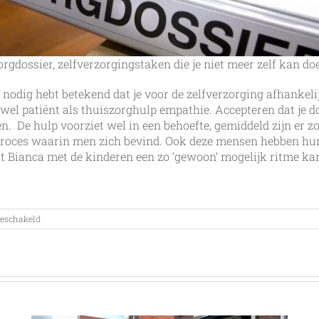
orgdossier, zelfverzorgingstaken die je niet meer zelf kan do
org nodig hebt betekend dat je voor de zelfverzorging afhankel
owel patiënt als thuiszorghulp empathie. Accepteren dat je d
n. De hulp voorziet wel in een behoefte, gemiddeld zijn er z
 proces waarin men zich bevind. Ook deze mensen hebben hun,
at Bianca met de kinderen een zo ‘gewoon’ mogelijk ritme ka
voor
geschakeld
Thuiszorg