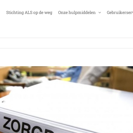
Stichting ALS op de weg
Onze hulpmiddelen
Gebruikerser