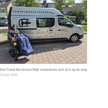
Hoe Frank Bos levens blijft veranderen met ALS op de weg
Interv
20 juni, 2026
27 mei,