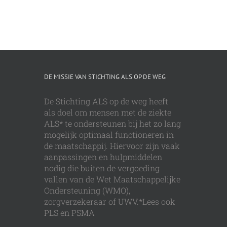
DE MISSIE VAN STICHTING ALS OP DE WEG
De Stichting ALS op de weg heeft
als doel om mensen met de ziekte
ALS* te ondersteunen bij het zo lang
mogelijk optimaal functioneren in
de maatschappij. Hiervoor zijn vaak
aanpassingen en hulpmiddelen
nodig die buiten de vergoeding
vallen van de Wet Maatschappelijke
Ondersteuning (WMO),
zorgverzekeraar of UWV.*Lees ook
PLS en PSMA