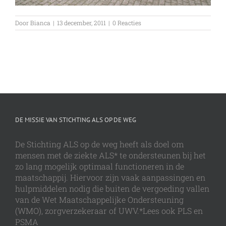
Door
Bianca
|
13 december, 2011
|
0 Reacties
DE MISSIE VAN STICHTING ALS OP DE WEG
De Stichting ALS op de weg heeft als doel om
mensen met de ziekte ALS* te ondersteunen bij het
zo lang mogelijk optimaal functioneren in de
maatschappij. Hiervoor zijn vaak aanpassingen en
hulpmiddelen nodig die buiten de vergoeding vallen
van de Wet Maatschappelijke Ondersteuning
(WMO), zorgverzekeraar of UWV.*Lees ook PLS en
PSMA