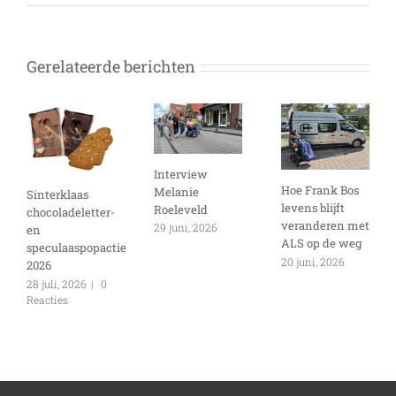
Het
ontsta
van
ALS
Gerelateerde berichten
op
de
weg
Interview
Hoe Frank Bos
Melanie
Sinterklaas
levens blijft
Roeleveld
chocoladeletter-
veranderen met
29 juni, 2026
en
ALS op de weg
speculaaspopactie
20 juni, 2026
2026
28 juli, 2026
|
0
Reacties