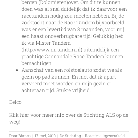
bergen (Dolomieten)over. Om dit te kunnen
doen was al snel duidelijk dat ik daarvoor een
racetandem nodig zou moeten hebben. Bij de
zoektocht naar de Race Tandem bijvoorbeeld
was er een levertijd van 3 maanden, voor mij
een haast onoverbrugbare tijd! Gelukkig heb
ik via Mister Tandem
(
http://www.mrtandem.nl
) uiteindelijk een
prachtige Connandale Race Tandem kunnen
bemachtigen.
Aanschaf van een rolstoelauto zodat we als
gezin op pad kunnen. En niet dat ik apart
vervoerd moet worden en mijn gezin er
achteraan rijd. Stukje vrijheid.
Eelco
Klik hier voor meer info over de
Stichting ALS op de
weg!
voor
Door
Bianca
|
17 mei, 2010
|
De Stichting
|
Reacties uitgeschakeld