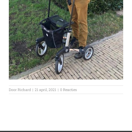
Door
Richard
|
21 april, 2021
|
0 Reacties