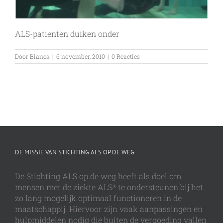
ALS-patienten duiken onder
Door
Bianca
|
6 november, 2010
|
0 Reacties
DE MISSIE VAN STICHTING ALS OP DE WEG
De Stichting ALS op de weg heeft als doel om
mensen met de ziekte ALS* te ondersteunen bij het
zo lang mogelijk optimaal functioneren in de
maatschappij. Hiervoor zijn vaak aanpassingen en
hulpmiddelen nodig die buiten de vergoeding vallen