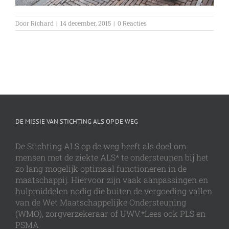
Door
Richard
|
14 december, 2015
|
0 Reacties
DE MISSIE VAN STICHTING ALS OP DE WEG
De Stichting ALS op de weg heeft als doel om
mensen met de ziekte ALS* te ondersteunen bij het
zo lang mogelijk optimaal functioneren in de
maatschappij. Hiervoor zijn vaak aanpassingen en
hulpmiddelen nodig die buiten de vergoeding vallen
van de Wet Maatschappelijke Ondersteuning
(WMO), zorgverzekeraar of UWV.*Lees ook PLS en
PSMA