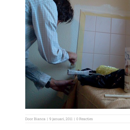
Door
Bianca
|
9 januari, 2011
|
0 Reacties