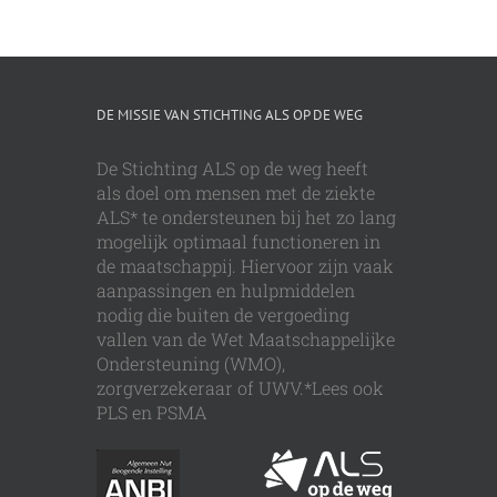
DE MISSIE VAN STICHTING ALS OP DE WEG
De Stichting ALS op de weg heeft
als doel om mensen met de ziekte
ALS* te ondersteunen bij het zo lang
mogelijk optimaal functioneren in
de maatschappij. Hiervoor zijn vaak
aanpassingen en hulpmiddelen
nodig die buiten de vergoeding
vallen van de Wet Maatschappelijke
Ondersteuning (WMO),
zorgverzekeraar of UWV.*Lees ook
PLS en PSMA