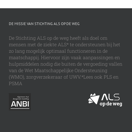
DE MISSIE VAN STICHTING ALS OP DE WEG
De Stichting ALS op de weg heeft als doel om
mensen met de ziekte ALS* te ondersteunen bij het
zo lang mogelijk optimaal functioneren in de
maatschappij. Hiervoor zijn vaak aanpassingen en
hulpmiddelen nodig die buiten de vergoeding vallen
van de Wet Maatschappelijke Ondersteuning
(WMO), zorgverzekeraar of UWV.*Lees ook PLS en
PSMA