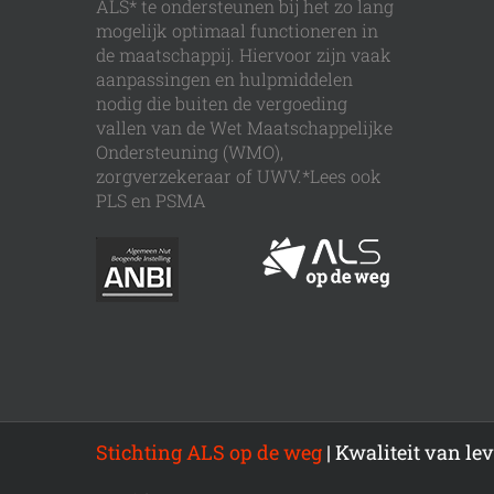
ALS* te ondersteunen bij het zo lang
mogelijk optimaal functioneren in
de maatschappij. Hiervoor zijn vaak
aanpassingen en hulpmiddelen
nodig die buiten de vergoeding
vallen van de Wet Maatschappelijke
Ondersteuning (WMO),
zorgverzekeraar of UWV.*Lees ook
PLS en PSMA
Stichting ALS op de weg
| Kwaliteit van l