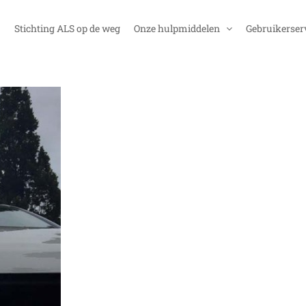
Stichting ALS op de weg
Onze hulpmiddelen
Gebruikerser