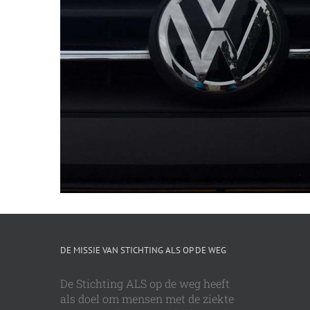
DE MISSIE VAN STICHTING ALS OP DE WEG
De Stichting ALS op de weg heeft
als doel om mensen met de ziekte