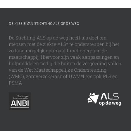
DE MISSIE VAN STICHTING ALS OP DE WEG
De Stichting ALS op de weg heeft als doel om
mensen met de ziekte ALS* te ondersteunen bij het
zo lang mogelijk optimaal functioneren in de
maatschappij. Hiervoor zijn vaak aanpassingen en
hulpmiddelen nodig die buiten de vergoeding vallen
van de Wet Maatschappelijke Ondersteuning
(WMO), zorgverzekeraar of UWV.*Lees ook PLS en
PSMA