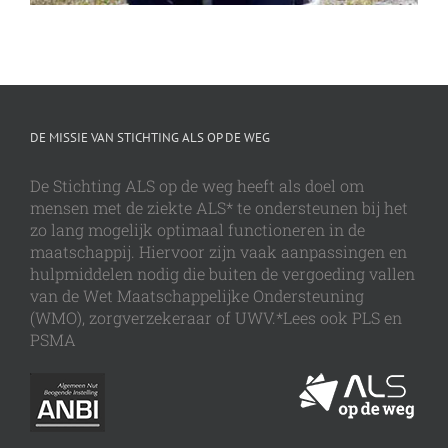
DE MISSIE VAN STICHTING ALS OP DE WEG
De Stichting ALS op de weg heeft als doel om
mensen met de ziekte ALS* te ondersteunen bij het
zo lang mogelijk optimaal functioneren in de
maatschappij. Hiervoor zijn vaak aanpassingen en
hulpmiddelen nodig die buiten de vergoeding vallen
van de Wet Maatschappelijke Ondersteuning
(WMO), zorgverzekeraar of UWV.*Lees ook PLS en
PSMA