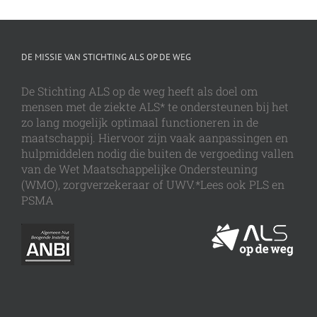
DE MISSIE VAN STICHTING ALS OP DE WEG
De Stichting ALS op de weg heeft als doel om
mensen met de ziekte ALS* te ondersteunen bij het
zo lang mogelijk optimaal functioneren in de
maatschappij. Hiervoor zijn vaak aanpassingen en
hulpmiddelen nodig die buiten de vergoeding vallen
van de Wet Maatschappelijke Ondersteuning
(WMO), zorgverzekeraar of UWV.*Lees ook PLS en
PSMA