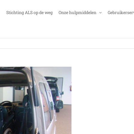
Stichting ALS op de weg
Onze hulpmiddelen
Gebruikerser