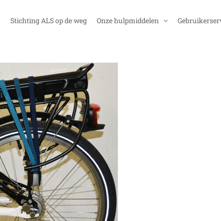
Stichting ALS op de weg
Onze hulpmiddelen
Gebruikerser