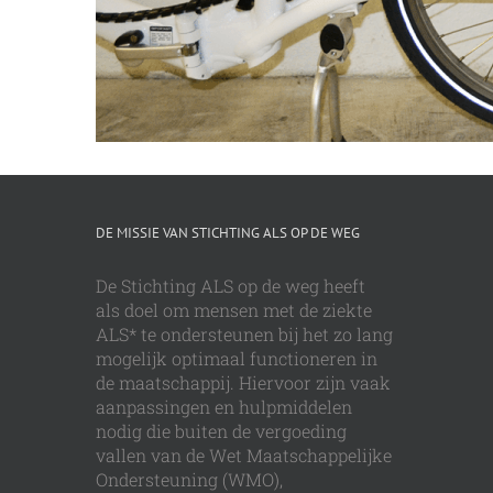
DE MISSIE VAN STICHTING ALS OP DE WEG
De Stichting ALS op de weg heeft
als doel om mensen met de ziekte
ALS* te ondersteunen bij het zo lang
mogelijk optimaal functioneren in
de maatschappij. Hiervoor zijn vaak
aanpassingen en hulpmiddelen
nodig die buiten de vergoeding
vallen van de Wet Maatschappelijke
Ondersteuning (WMO),