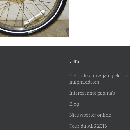
LINKS
Gebruiksaanwijzing elektri
hulpmiddelen
Interessante pagina's
Blog
Nieuwsbrief online
Tour du ALS 2016