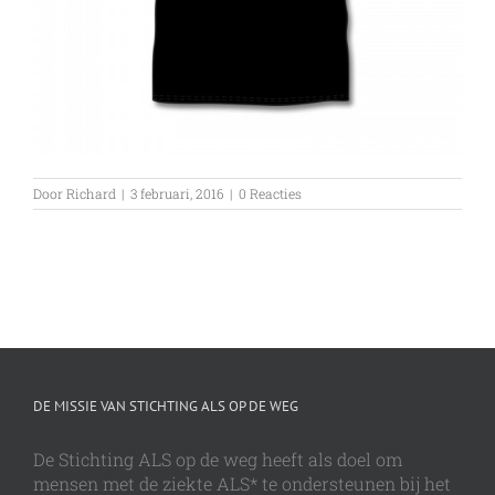
Door
Richard
|
3 februari, 2016
|
0 Reacties
DE MISSIE VAN STICHTING ALS OP DE WEG
De Stichting ALS op de weg heeft als doel om
mensen met de ziekte ALS* te ondersteunen bij het