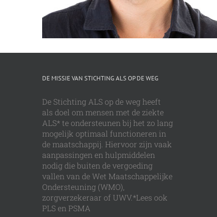
DE MISSIE VAN STICHTING ALS OP DE WEG
De Stichting ALS op de weg heeft
als doel om mensen met de ziekte
ALS* te ondersteunen bij het zo lang
mogelijk optimaal functioneren in
de maatschappij. Hiervoor zijn vaak
aanpassingen en hulpmiddelen
nodig die buiten de vergoeding
vallen van de Wet Maatschappelijke
Ondersteuning (WMO),
zorgverzekeraar of UWV.*Lees ook
PLS en PSMA