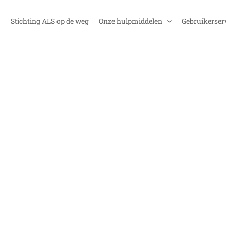
Stichting ALS op de weg
Onze hulpmiddelen
Gebruikerser