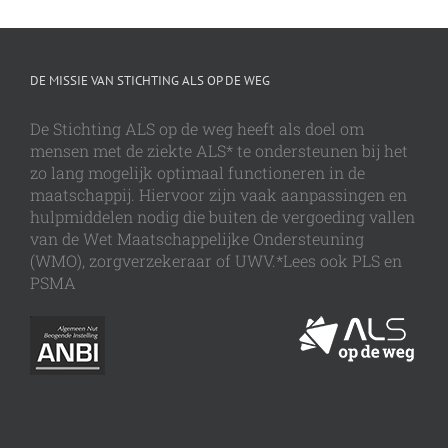
DE MISSIE VAN STICHTING ALS OP DE WEG
De Stichting ALS op de weg heeft als doel om
mensen met de ziekte ALS* te ondersteunen bij het
zo lang mogelijk optimaal functioneren in de
maatschappij. Hiervoor zijn vaak aanpassingen en
hulpmiddelen nodig die buiten de vergoeding vallen
van de Wet Maatschappelijke Ondersteuning
(WMO), zorgverzekeraar of UWV.*Lees ook PLS en
PSMA