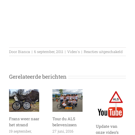
voor
Door
Bianca
|
6 september, 2011
|
Video's
|
Reacties uitgeschakeld
Video:
Tobii
introd
the
Gerelateerde berichten
new
eye
control
Lenovo
laptop
Frans weer naar
Tour du ALS
het strand
belevenissen
Update van
19 september,
27 juni, 2016
onze video’s