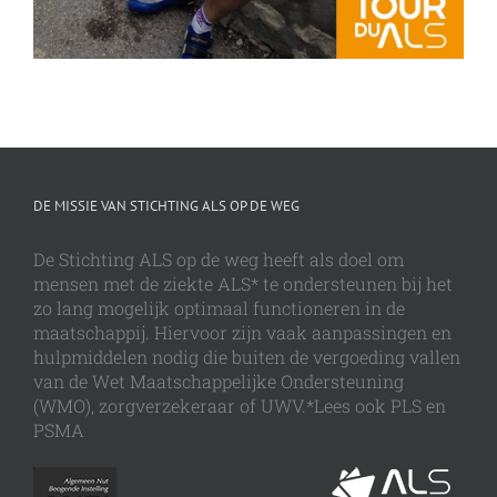
DE MISSIE VAN STICHTING ALS OP DE WEG
De Stichting ALS op de weg heeft als doel om
mensen met de ziekte ALS* te ondersteunen bij het
zo lang mogelijk optimaal functioneren in de
maatschappij. Hiervoor zijn vaak aanpassingen en
hulpmiddelen nodig die buiten de vergoeding vallen
van de Wet Maatschappelijke Ondersteuning
(WMO), zorgverzekeraar of UWV.*Lees ook PLS en
PSMA