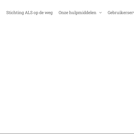
Stichting ALS op de weg
Onze hulpmiddelen
Gebruikerser