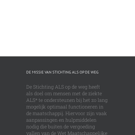
DE MISSIE VAN STICHTING ALS OP DE WEG
De Stichting ALS op de weg heeft
als doel om mensen met de ziekte
ALS* te ondersteunen bij het zo lang
mogelijk optimaal functioneren in
de maatschappij. Hiervoor zijn vaak
aanpassingen en hulpmiddelen
nodig die buiten de vergoeding
vallen van de Wet Maatschappelijke