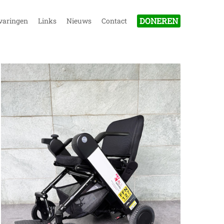
DONEREN
varingen
Links
Nieuws
Contact