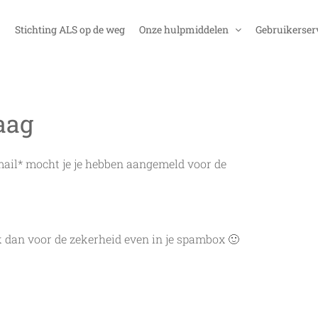
Stichting ALS op de weg
Onze hulpmiddelen
Gebruikerser
aag
mail* mocht je je hebben aangemeld voor de
k dan voor de zekerheid even in je spambox 🙂