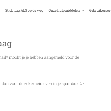
Stichting ALS op de weg
Onze hulpmiddelen
Gebruikerser
aag
mail* mocht je je hebben aangemeld voor de
k dan voor de zekerheid even in je spambox 🙂