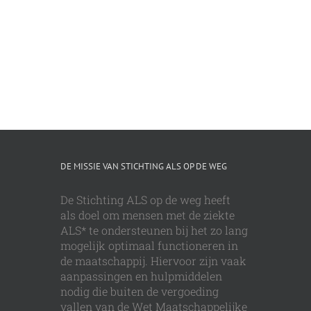
DE MISSIE VAN STICHTING ALS OP DE WEG
De Stichting ALS op de weg heeft
als doel om mensen met de ziekte
ALS* te ondersteunen bij het zo lang
mogelijk optimaal functioneren in
de maatschappij. Hiervoor zijn vaak
aanpassingen en hulpmiddelen
nodig die buiten de vergoeding
vallen van de Wet Maatschappelijke