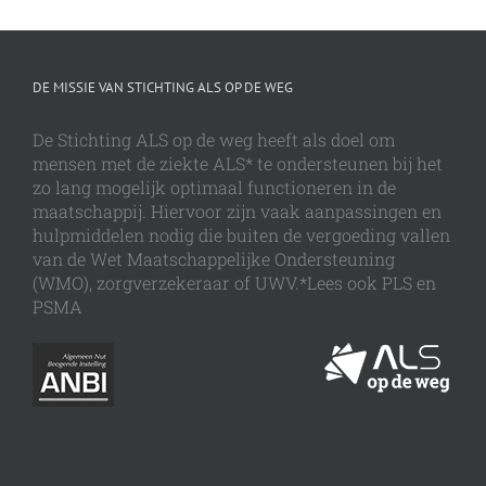
DE MISSIE VAN STICHTING ALS OP DE WEG
De Stichting ALS op de weg heeft als doel om
mensen met de ziekte ALS* te ondersteunen bij het
zo lang mogelijk optimaal functioneren in de
maatschappij. Hiervoor zijn vaak aanpassingen en
hulpmiddelen nodig die buiten de vergoeding vallen
van de Wet Maatschappelijke Ondersteuning
(WMO), zorgverzekeraar of UWV.*Lees ook PLS en
PSMA