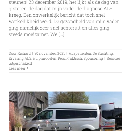
steunen! 23 december 2019, het lijkt als de dag van
gisteren, de dag dat mijn vader de diagnose ALS
kreeg. Een onwerkelijk bericht dat toch snel
werkelijkheid werd. De gezondheid van mijn vader
ging namelijk zeer snel achteruit en alles ging
steeds moeizamer. We [...]
Door
Richard
|
30 november, 2021
|
ALSpatienten
,
De Stichting
,
Ervaring ALS
,
Hulpmiddelen
,
Pers
,
Praktisch
,
Sponsoring
|
Reacties
voor
uitgeschakeld
K6
Lees meer
tegen
kanker
gaat
ALS
op
de
weg
steunen