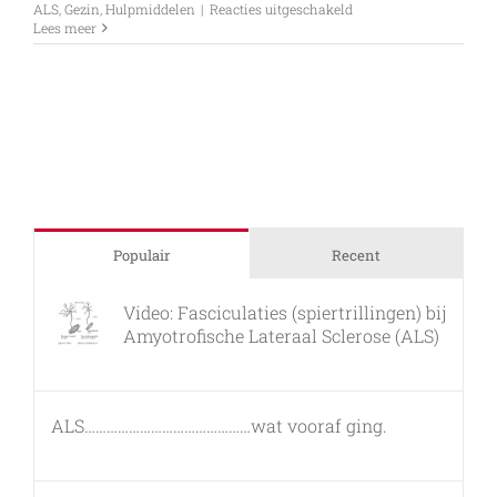
voor
ALS
,
Gezin
,
Hulpmiddelen
|
Reacties uitgeschakeld
Uitreiking
Lees meer
Theratrainer
Tigo
in
Vaassen
met
ALS
op
de
weg
Populair
Recent
Video: Fasciculaties (spiertrillingen) bij
Amyotrofische Lateraal Sclerose (ALS)
26 februari, 2011
ALS………………………………………wat vooraf ging.
7 maart, 2011